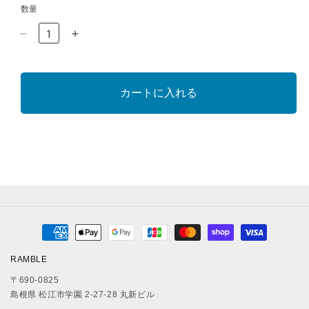
数量
Verse
Verse
Socks
Socks
Grey
Grey
の
の
カートに入れる
数
数
量
量
を
を
減
増
ら
や
す
す
決
済
RAMBLE
方
〒690-0825
法
島根県 松江市学園 2-27-28 丸新ビル