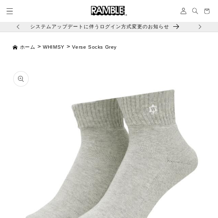
コンテ
イ
ンツに
ー
ン
進む
ト
システムアップデートに伴うログイン方式変更のお知らせ
>
>
ホーム
WHIMSY
Verse Socks Grey