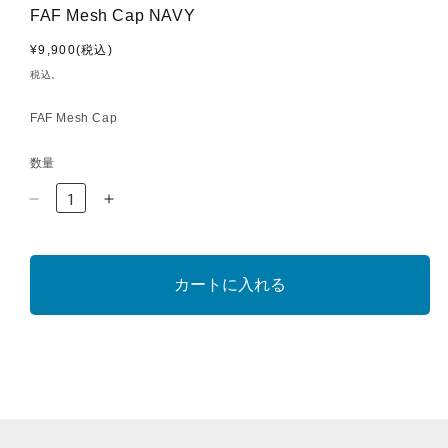
FAF Mesh Cap NAVY
通
¥9,900(税込)
常
税込。
価
格
FAF Mesh Cap
数量
FAF
FAF
Mesh
Mesh
Cap
Cap
NAVY
NAVY
カートに入れる
の
の
数
数
量
量
を
を
減
増
ら
や
す
す