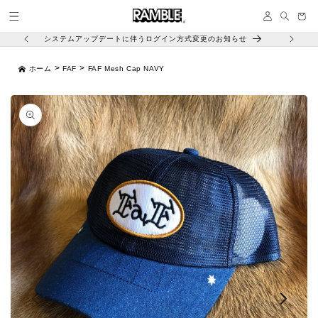
コンテ
イ
ンツに
ー
ン
進む
ト
システムアップデートに伴うログイン方式変更のお知らせ
>
>
ホーム
FAF
FAF Mesh Cap NAVY