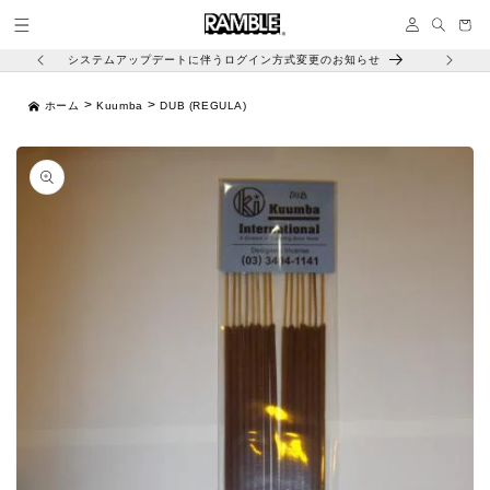
コンテ
イ
ンツに
ー
ン
進む
ト
システムアップデートに伴うログイン方式変更のお知らせ
>
>
ホーム
Kuumba
DUB (REGULA)