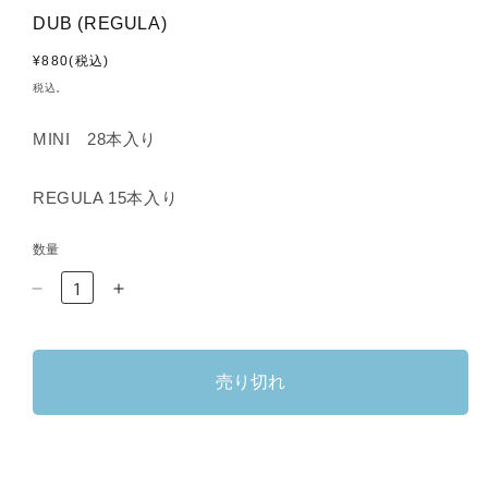
DUB (REGULA)
通
¥880(税込)
常
税込。
価
格
MINI 28本入り
REGULA 15本入り
数量
DUB
DUB
(REGULA)
(REGULA)
の
の
数
数
売り切れ
量
量
を
を
減
増
ら
や