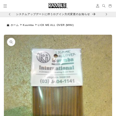
コンテ
イ
ンツに
ー
ン
進む
ト
システムアップデートに伴うログイン方式変更のお知らせ
>
>
ホーム
Kuumba
LICK ME ALL OVER (MINI)