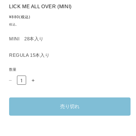
LICK ME ALL OVER (MINI)
通
¥880(税込)
常
税込。
価
格
MINI 28本入り
REGULA 15本入り
数量
LICK
LICK
ME
ME
ALL
ALL
OVER
OVER
売り切れ
(MINI)
(MINI)
の
の
数
数
量
量