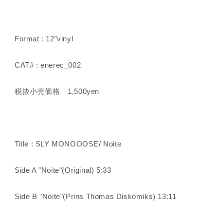
Format : 12"vinyl
CAT# : enerec_002
税抜小売価格 1,500yen
Title : SLY MONGOOSE/ Noite
Side A "Noite"(Original) 5:33
Side B "Noite"(Prins Thomas Diskomiks) 13:11