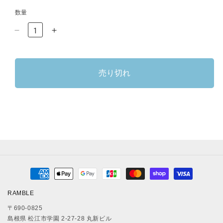
数量
SLY
SLY
MONGOOSE/
MONGOOSE/
Noite
Noite
の
の
売り切れ
数
数
量
量
を
を
減
増
ら
や
す
す
決
済
RAMBLE
方
〒690-0825
法
島根県 松江市学園 2-27-28 丸新ビル