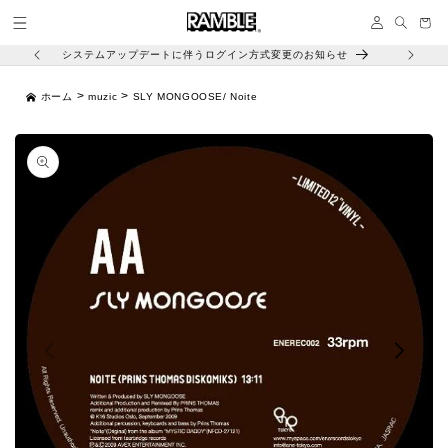
コンテ
イ
ンツに
ー
ン
進む
ト
システムアップデートに伴うログイン方式変更のお知らせ
>
>
ホーム
muzic
SLY MONGOOSE/ Noite