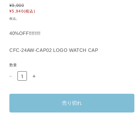
通
¥9,900
セ
常
ー
¥5,940(税込)
価
ル
税込。
格
価
格
40%OFF!!!!!!!!
CFC-24AW-CAP02 LOGO WATCH CAP
数量
CFC-
CFC-
24AW-
24AW-
CAP02
CAP02
LOGO
LOGO
売り切れ
WATCH
WATCH
CAP
CAP
GRAY
GRAY
の
の
数
数