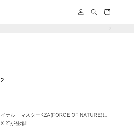
イ
カ
ン
ー
ト
¥11,000以
 2
ナル・マスターKZA(FORCE OF NATURE)に
X 2"が登場!!