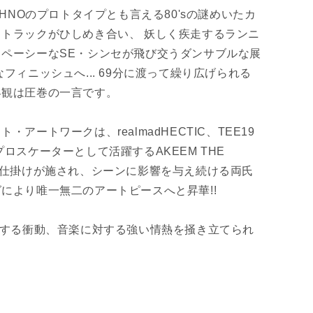
CHNOのプロトタイプとも言える80'sの謎めいたカ
トラックがひしめき合い、 妖しく疾走するランニ
ペーシーなSE・シンセが飛び交うダンサブルな展
なフィニッシュへ... 69分に渡って繰り広げられる
界観は圧巻の一言です。
・アートワークは、realmadHECTIC、TEE19
プロスケーターとして活躍するAKEEM THE
り仕掛けが施され、シーンに影響を与え続ける両氏
により唯一無二のアートピースへと昇華!!
Gする衝動、音楽に対する強い情熱を掻き立てられ