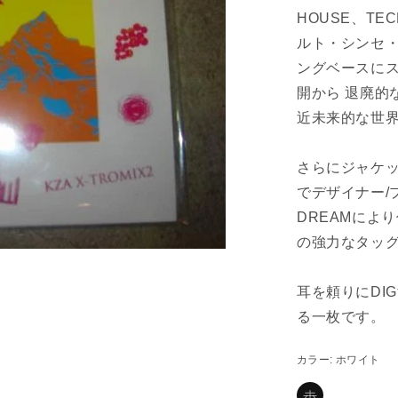
HOUSE、TE
ルト・シンセ・
ングベースにス
開から 退廃的
近未来的な世
さらにジャケット
でデザイナー/
DREAMによ
の強力なタッグ
耳を頼りにDI
る一枚です。
カラー:
ホワイト
ホ