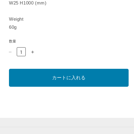
W25 H1000 (mm)
Weight
60g
数量
B008058
B008058
RAMIDUS
RAMIDUS
DOG
DOG
LEAD
LEAD
カートに入れる
の
の
数
数
量
量
を
を
減
増
ら
や
す
す