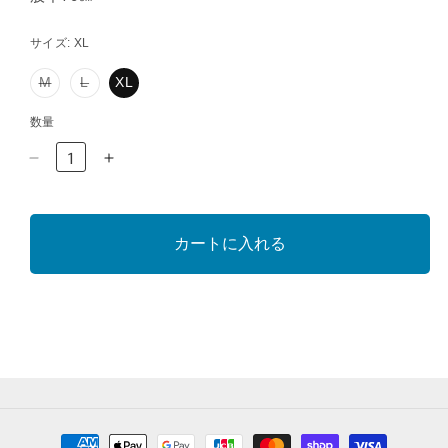
サイズ:
XL
バ
バ
M
L
XL
リ
リ
エ
エ
数量
ー
ー
シ
シ
CFC-
CFC-
ョ
ョ
ン
ン
23AW-
23AW-
は
は
PT03
PT03
売
売
RUN
RUN
り
り
カートに入れる
&amp;
&amp;
切
切
れ
れ
GUN
GUN
て
て
DENIM
DENIM
い
い
PANTS
PANTS
る
る
INDIGO
INDIGO
か
か
販
販
の
の
売
売
数
数
で
で
量
き
き
量
ま
ま
を
を
決
せ
せ