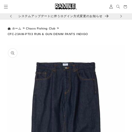
コンテ
イ
ンツに
ー
ン
進む
ト
システムアップデートに伴うログイン方式変更のお知らせ
>
>
ホーム
Chaos Fishing Club
CFC-23AW-PT03 RUN & GUN DENIM PANTS INDIGO