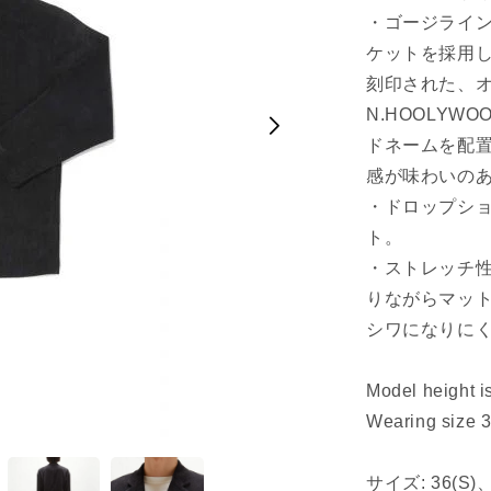
・ゴージライ
ケットを採用
刻印された、
N.HOOLYW
ドネームを配
感が味わいの
・ドロップシ
ト。
・ストレッチ
りながらマッ
シワになりに
Model height 
Wearing size 
サイズ: 36(S)、