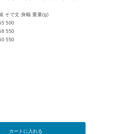
 そで丈 身幅 重量(g)
55 500
58 550
60 550
32-
21-
]
CKET
カートに入れる