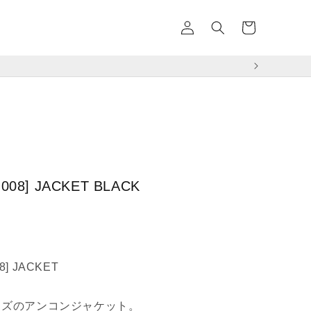
イ
カ
ン
ー
ト
¥11,000以
-008] JACKET BLACK
)
08] JACKET
イズのアンコンジャケット。