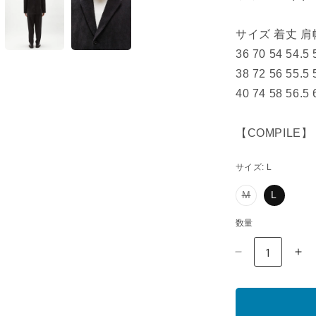
サイズ 着丈 肩幅
36 70 54 54.5 
38 72 56 55.5 
40 74 58 56.5 
【COMPILE】
サイズ:
L
バ
M
L
リ
エ
数量
ー
シ
ョ
[2232-
[22
ン
JK21-
JK
は
008]
008
売
JACKET
JA
り
切