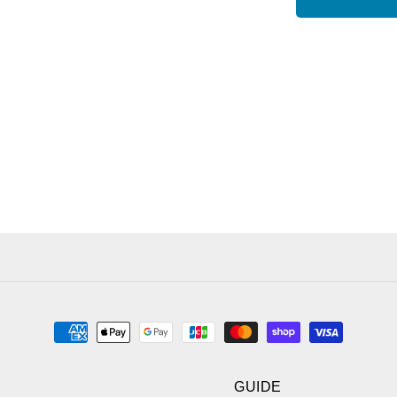
BLACK
BL
れ
の
の
て
数
数
い
る
量
量
か
を
を
販
売
減
増
で
ら
や
き
す
す
ま
せ
ん
決
済
方
GUIDE