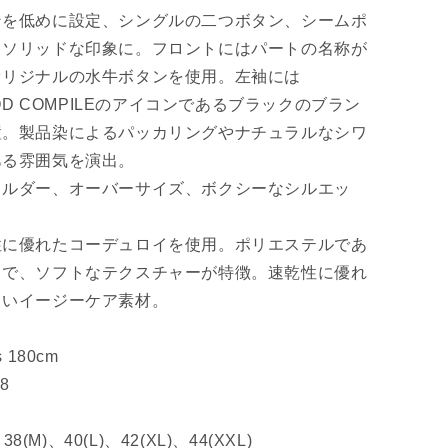
ンを低めに設定、シングルの二つボタン、シームポ
しソリッドな印象に。フロントにはパートの名称が
オリジナルの水牛ボタンを使用。左袖には
OOD COMPILEのアイコンであるブラックのブラン
置。製品染によるパッカリングやナチュラルなシワ
ある雰囲気を演出。
ョルダー、オーバーサイズ、ボクシーなシルエッ
性に優れたコーデュロイを使用。ポリエステルであ
トで、ソフトなテクスチャーが特徴。速乾性に優れ
くいイージーケア素材。
is 180cm
38
38(M)、40(L)、42(XL)、44(XXL)