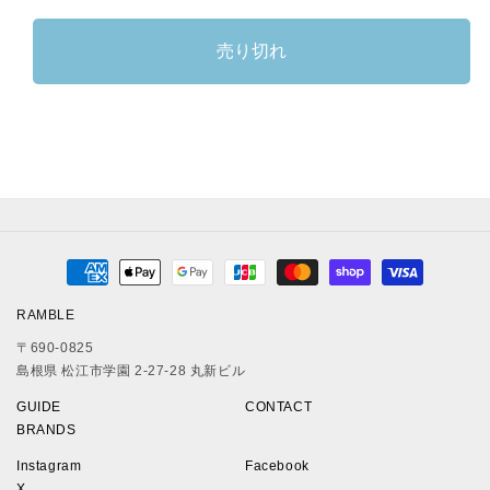
は
は
は
の
の
売
売
売
数
数
り
り
り
売り切れ
切
切
切
量
量
れ
れ
れ
を
を
て
て
て
減
い
い
増
い
る
る
る
ら
や
か
か
か
す
す
販
販
販
売
売
売
で
で
で
き
き
き
ま
ま
ま
決
せ
せ
せ
ん
ん
ん
済
RAMBLE
方
〒690-0825
法
島根県 松江市学園 2-27-28 丸新ビル
GUIDE
CONTACT
BRANDS
Instagram
Facebook
X