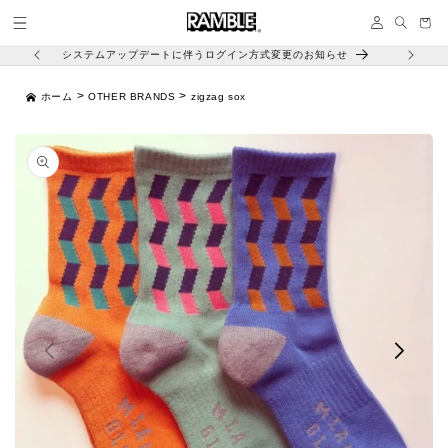
コンテ
イ
ンツに
ー
ン
進む
ト
システムアップデートに伴うログイン方式変更のお知らせ
>
>
ホーム
OTHER BRANDS
zigzag sox