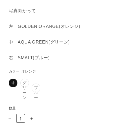
写真向かって
左 GOLDEN ORANGE(オレンジ)
中 AQUA GREEN(グリーン)
右 SMALT(ブルー)
カラー:
オレンジ
オ
グ
レ
リ
ブ
ン
ー
ル
バ
バ
バ
ジ
ン
ー
リ
リ
リ
エ
エ
エ
数量
ー
ー
ー
シ
シ
シ
zigzag
zigzag
ョ
ョ
ョ
sox
ン
ン
sox
ン